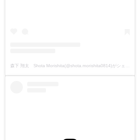
森下 翔太 Shota Morishita(@shota.morishita0814)がシェアした投稿