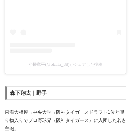
小幡竜平(@obata_38)がシェアした投稿
森下翔太｜野手
東海大相模→中央大学→阪神タイガースドラフト1位と鳴
り物入りでプロ野球界（阪神タイガース）に入団した若き
主砲。