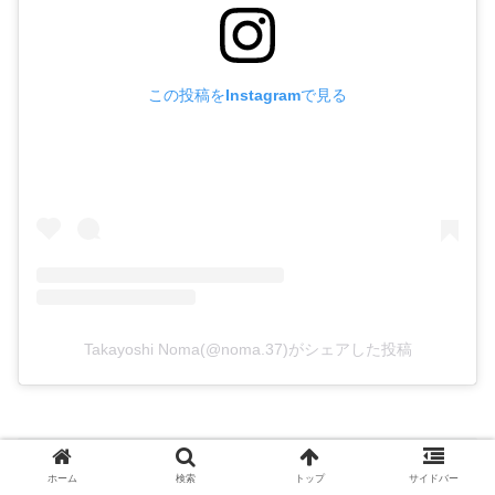
この投稿をInstagramで見る
Takayoshi Noma(@noma.37)がシェアした投稿
横浜DeNAベイスターズのイケメンプロ野
ホーム
検索
トップ
サイドバー
球選手