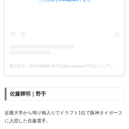
前川右京／MAEGAWA UKYO(@maegawa777)がシェアした投稿
佐藤輝明｜野手
近畿大学から鳴り物入りでドラフト1位で阪神タイガース
に入団した佐藤選手。