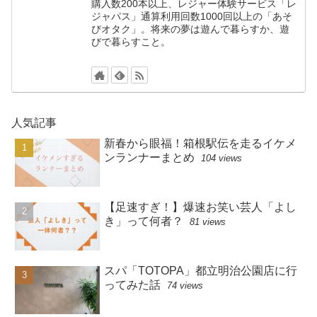
購入数200本以上、レジャー体験サービス「レ
ジャパス」通算利用回数1000回以上の「あそ
びオタク」。将来の夢は遊んで暮らすか、遊
びで暮らすこと。
人気記事
新春から眼福！箱根駅伝を走るイケメ
ンランナーまとめ
104 views
【足速すぎ！】爆速お笑い芸人「よし
き」って何者？
81 views
スパ「TOTOPA」都立明治公園店に行
ってみた話
74 views