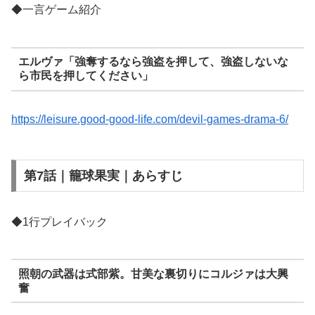
◆一言ゲーム紹介
エルヴァ「強奪するなら強盗を押して、強盗しないな
ら市民を押してください」
https://leisure.good-good-life.com/devil-games-drama-6/
第7話｜籠球果実｜あらすじ
◆1行プレイバック
照朝の武器は式部紫。甘美な裏切りにコルジァは大興
奮