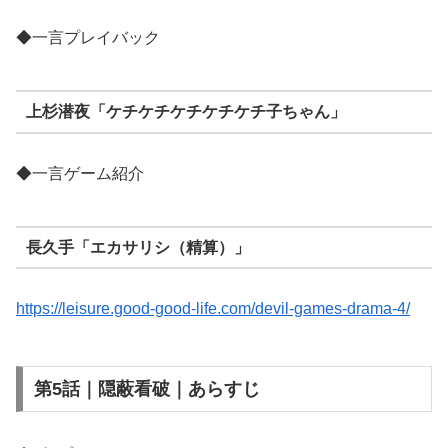
◆一言プレイバック
上杉潜夜「ケチケチケチケチケチ子ちゃん」
◆一言ゲーム紹介
長久手「エカサリシ（精算）」
https://leisure.good-good-life.com/devil-games-drama-4/
第5話｜隠蔽看破｜あらすじ