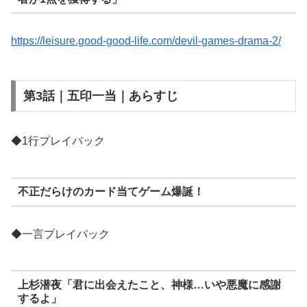
https://leisure.good-good-life.com/devil-games-drama-2/
第3話｜五印一当｜あらすじ
◆1行プレイバック
不正だらけのカード当てゲーム爆誕！
◆一言プレイバック
上杉潜夜「君に出会えたこと、神様…いや悪魔に感謝
するよ」