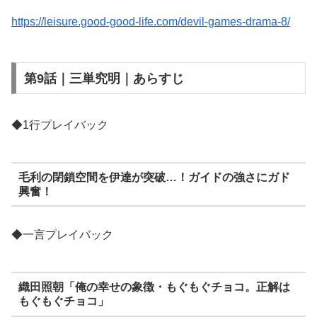
https://leisure.good-good-life.com/devil-games-drama-8/
第9話｜三単究明｜あらすじ
◆1行プレイバック
毛利の閉鎖空間を伊達が突破…！ガイドの強さにガド
興奮！
◆一言プレイバック
織田照朝「俺の幸せの象徴・もぐもぐチョコ。正解は
もぐもぐチョコ」