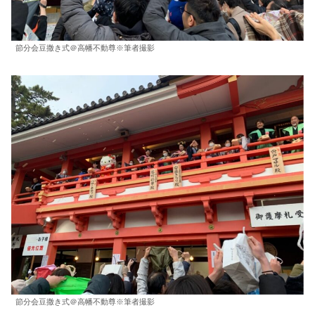
節分会豆撒き式＠高幡不動尊※筆者撮影
節分会豆撒き式＠高幡不動尊※筆者撮影