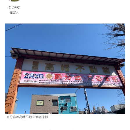
まじめな
遊び人
節分会＠高幡不動※筆者撮影