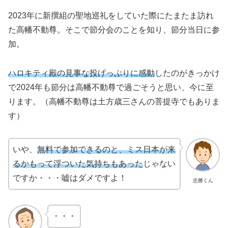
2023年に新撰組の聖地巡礼をしていた際にたまたま訪れ
た高幡不動尊。そこで節分会のことを知り、節分当日に参
加。
ハロキティ殿の見事な投げっぷりに感動
したのがきっかけ
で2024年も節分は高幡不動尊で過ごそうと思い、今に至
ります。（高幡不動尊は土方歳三さんの菩提寺でもありま
す）
いや、
無料で参加できるのと、ミス日本が来
るかもって浮ついた気持ちもあった
じゃない
ですか・・・嘘はダメですよ！
忠勝くん
・・・