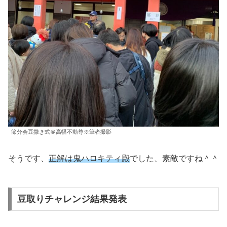
節分会豆撒き式＠高幡不動尊※筆者撮影
そうです、
正解は鬼ハロキティ殿
でした、素敵ですね＾＾
豆取りチャレンジ結果発表