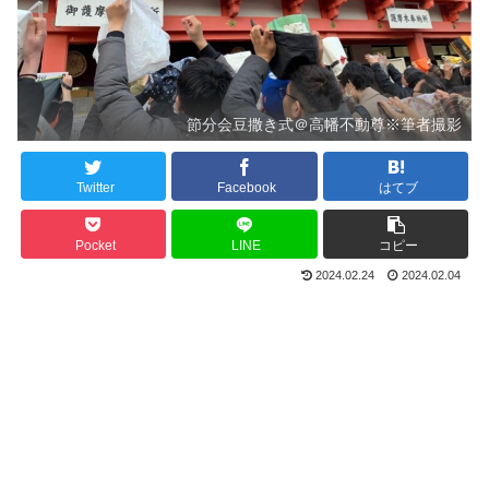
節分会豆撒き式＠高幡不動尊※筆者撮影
Twitter
Facebook
はてブ
Pocket
LINE
コピー
2024.02.24
2024.02.04