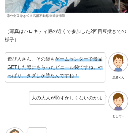
節分会豆撒き式＠高幡不動尊※筆者撮影
（写真はハロキティ殿の近くで参加した2回目豆撒きでの
様子）
遊び人さん、その袋も
ゲームセンターで景品
GETした際にもらったビニール袋ですね。や
っぱり、タダしか勝たんですね！
忠勝くん
大の大人が恥ずかしくないのかよ
としぞー