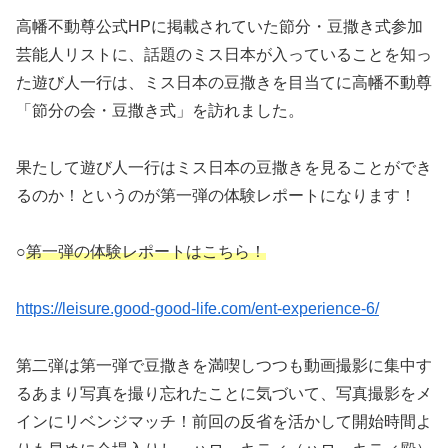
高幡不動尊公式HPに掲載されていた節分・豆撒き式参加
芸能人リストに、話題のミス日本が入っていることを知っ
た遊び人一行は、ミス日本の豆撒きを目当てに高幡不動尊
「節分の会・豆撒き式」を訪れました。
果たして遊び人一行はミス日本の豆撒きを見ることができ
るのか！というのが第一弾の体験レポートになります！
○
第一弾の体験レポートはこちら！
https://leisure.good-good-life.com/ent-experience-6/
第二弾は第一弾で豆撒きを満喫しつつも動画撮影に集中す
るあまり写真を撮り忘れたことに気づいて、写真撮影をメ
インにリベンジマッチ！前回の反省を活かして開始時間よ