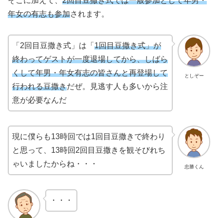
そこに加えて、
2回目豆撒き式では一般参加として年男・
年女の有志も参加
されます。
「2回目豆撒き式」は「
1回目豆撒き式」が
終わってゲストが一度退場してから、しばら
くして年男・年女有志の皆さんと再登場して
としぞー
行われる豆撒き
だぜ。見逃す人も多いから注
意が必要なんだ
現に僕らも13時回では1回目豆撒きで終わり
と思って、13時回2回目豆撒きを観そびれち
ゃいましたからね・・・
忠勝くん
・・・