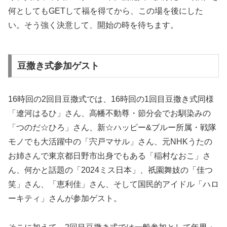
何としてもGETして福を得てから、この場を後にした
い。そう強く決意して、開始の時を待ちます。
豆撒き式参加ゲスト
16時回の2回目豆撒式では、16時回の1回目豆撒き式同様
「遼河はるひ」さん、高幡不動尊・節分会でお馴染みの
「つのだ☆ひろ」さん、新☆ハッピー&ブルー所属・戦隊
モノでも大活躍中の「宍戸マサル」さん、元NHKうたの
お姉さんで東京都日野市出身でもある「稲村なおこ」さ
ん、何かと話題の「2024ミス日本」、祇園舞妓の「佳つ
笑」さん、「恵利佳」さん、そして国民的アイドル「ハロ
ーキティ」さんが参加ゲスト。