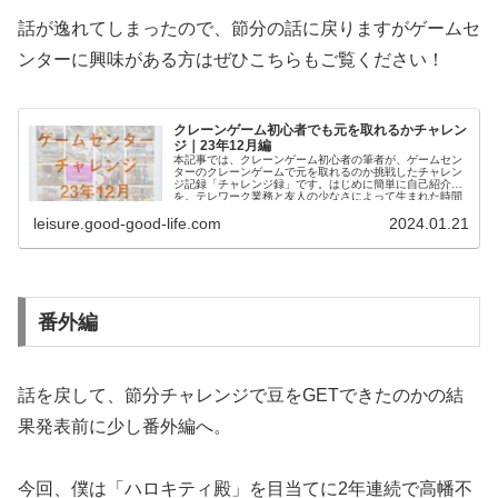
話が逸れてしまったので、節分の話に戻りますがゲームセ
ンターに興味がある方はぜひこちらもご覧ください！
クレーンゲーム初心者でも元を取れるかチャレン
ジ｜23年12月編
本記事では、クレーンゲーム初心者の筆者が、ゲームセン
ターのクレーンゲームで元を取れるのか挑戦したチャレン
ジ記録「チャレンジ録」です。はじめに簡単に自己紹介
を。テレワーク業務と友人の少なさによって生まれた時間
で余暇を...
leisure.good-good-life.com
2024.01.21
番外編
話を戻して、節分チャレンジで豆をGETできたのかの結
果発表前に少し番外編へ。
今回、僕は「ハロキティ殿」を目当てに2年連続で高幡不