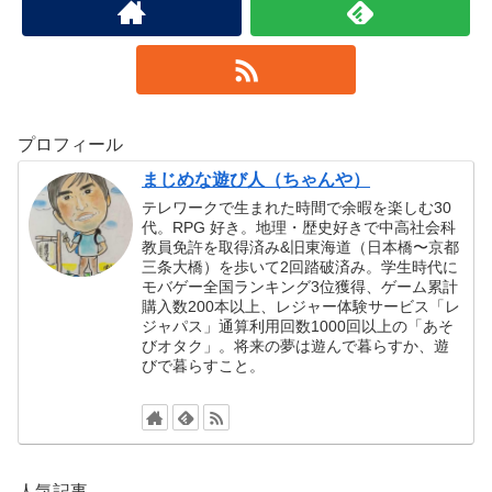
プロフィール
まじめな遊び人（ちゃんや）
テレワークで生まれた時間で余暇を楽しむ30
代。RPG 好き。地理・歴史好きで中高社会科
教員免許を取得済み&旧東海道（日本橋〜京都
三条大橋）を歩いて2回踏破済み。学生時代に
モバゲー全国ランキング3位獲得、ゲーム累計
購入数200本以上、レジャー体験サービス「レ
ジャパス」通算利用回数1000回以上の「あそ
びオタク」。将来の夢は遊んで暮らすか、遊
びで暮らすこと。
人気記事