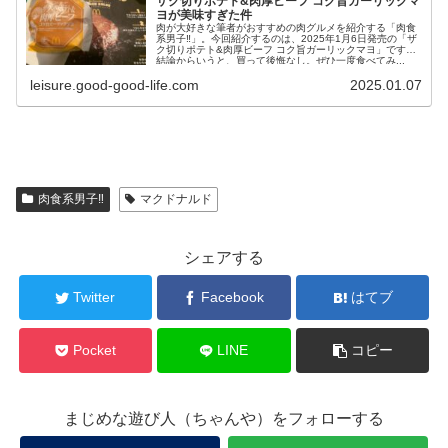
ザク切りポテト&肉厚ビーフ コク旨ガーリックマ
ヨが美味すぎた件
肉が大好きな筆者がおすすめの肉グルメを紹介する「肉食
系男子‼︎」。今回紹介するのは、2025年1月6日発売の「ザ
ク切りポテト&肉厚ビーフ コク旨ガーリックマヨ」です。
結論からいうと、買って後悔なし。ぜひ一度食べてみ...
leisure.good-good-life.com
2025.01.07
肉食系男子‼︎
マクドナルド
シェアする
Twitter
Facebook
はてブ
Pocket
LINE
コピー
まじめな遊び人（ちゃんや）をフォローする