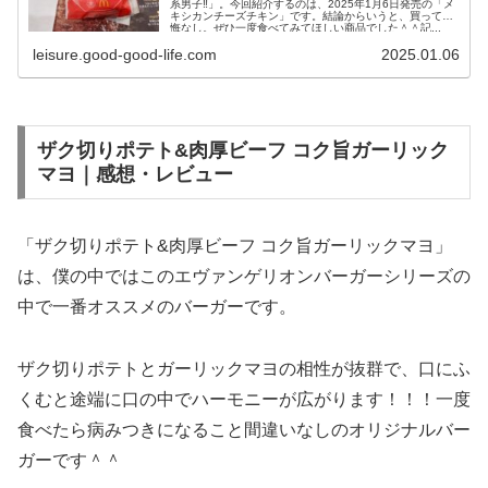
系男子‼︎」。今回紹介するのは、2025年1月6日発売の「メ
キシカンチーズチキン」です。結論からいうと、買って後
悔なし。ぜひ一度食べてみてほしい商品でした＾＾記...
leisure.good-good-life.com
2025.01.06
ザク切りポテト&肉厚ビーフ コク旨ガーリック
マヨ｜感想・レビュー
「ザク切りポテト&肉厚ビーフ コク旨ガーリックマヨ」
は、僕の中ではこのエヴァンゲリオンバーガーシリーズの
中で一番オススメのバーガーです。
ザク切りポテトとガーリックマヨの相性が抜群で、口にふ
くむと途端に口の中でハーモニーが広がります！！！一度
食べたら病みつきになること間違いなしのオリジナルバー
ガーです＾＾