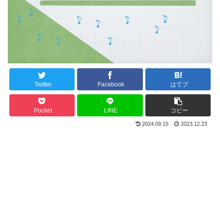
Twitter
Facebook
はてブ
Pocket
LINE
コピー
2024.09.15
2023.12.23