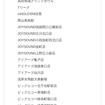
高田馬場グランドボウル
Tリーグ
mHOLD’EM目黒
西山美術館
JOYSOUND池袋西口公園前店
JOYSOUND立川北口店
JOYSOUND小田急町田北口店
JOYSOUND金町店
JOYSOUND上野広小路店
アドアーズ亀戸店
アドアーズ池袋東口店
アドアーズ仙川店
浅草木馬館大衆劇場
ビッグエコー北千住駅前店
ビッグエコー茅場町店
ビッグエコー錦糸町南口店