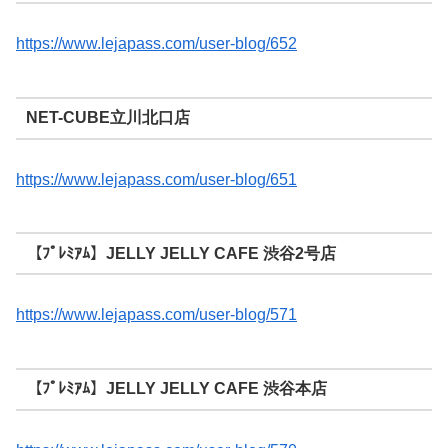
https://www.lejapass.com/user-blog/652
NET-CUBE立川北口店
https://www.lejapass.com/user-blog/651
【ﾌﾟﾚﾐｱﾑ】JELLY JELLY CAFE 渋谷2号店
https://www.lejapass.com/user-blog/571
【ﾌﾟﾚﾐｱﾑ】JELLY JELLY CAFE 渋谷本店