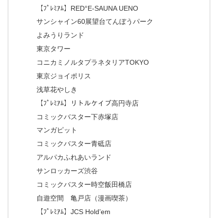
【ﾌﾟﾚﾐｱﾑ】RED°E-SAUNA UENO
サンシャイン60展望台てんぼうパーク
よみうりランド
東京タワー
コニカミノルタプラネタリアTOKYO
東京ジョイポリス
浅草花やしき
【ﾌﾟﾚﾐｱﾑ】リトルケイブ高円寺店
コミックバスター下赤塚店
マンガピット
コミックバスター青砥店
アルパカふれあいランド
サンロッカーズ渋谷
コミックバスター時空飯田橋店
自遊空間 亀戸店（漫画喫茶）
【ﾌﾟﾚﾐｱﾑ】JCS Hold’em