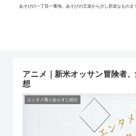
あそびの一丁目一番地。あそびの王道から少し邪道なものま
アニメ｜新米オッサン冒険者、
想
エンタメ風☆あらすじ紹介