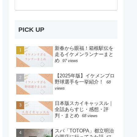
PICK UP
新春から眼福！箱根駅伝を
走るイケメンランナーまと
め
97 views
【2025年版】イケメンプロ
野球選手を一挙紹介！
68
views
日本版スカイキャッスル｜
全話あらすじ・感想・評
判・まとめ
68 views
スパ「TOTOPA」都立明治
公園店に行ってみた話