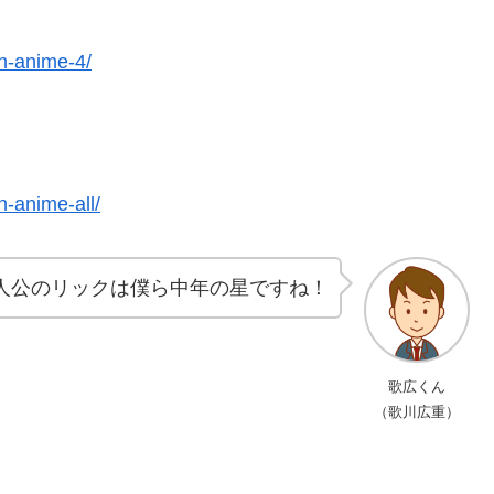
an-anime-4/
n-anime-all/
人公のリックは僕ら中年の星ですね！
歌広くん
（歌川広重）