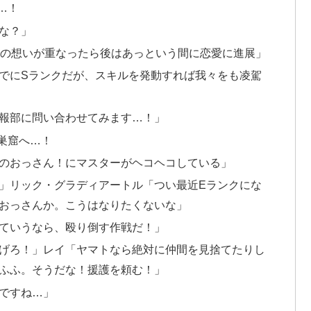
…！
な？」
人の想いが重なったら後はあっという間に恋愛に進展」
でにSランクだが、スキルを発動すれば我々をも凌駕
報部に問い合わせてみます…！」
巣窟へ…！
のおっさん！にマスターがヘコヘコしている」
」リック・グラディアートル「つい最近Eランクにな
おっさんか。こうはなりたくないな」
ていうなら、殴り倒す作戦だ！」
げろ！」レイ「ヤマトなら絶対に仲間を見捨てたりし
ふふ。そうだな！援護を頼む！」
ですね…」