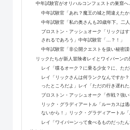
中年試験官がオリハルコンフェストの巣窟へ
中年試験官「あれ？魔王の城と間違えたか
中年試験官「私の奥さんも20歳年下。二
ブロストン・アッシュオーク「リックはす
されるであろう」中年試験官「…？！」
中年試験官「非公開クエストを扱い秘密諜
リックたちが新人冒険者レイとワイバーンの
レイ「喋るオーク？に乗る少女？に、ただ
レイ「リックさんは何ランクなんですか？
ったところだよ」レイ「ただの行き遅れた
ブロストン・アッシュオーク「作戦？強い
リック・グラディアートル「ルーカスは逃
ないから！」リック・グラディアートル「
レイ「ワイバーンって食べるものだったん