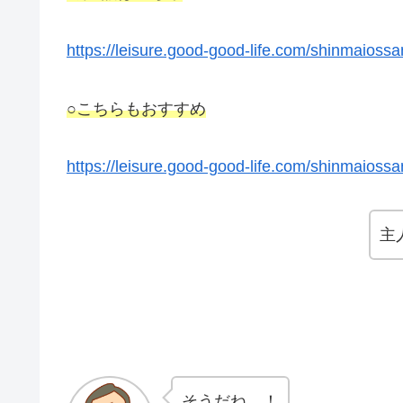
https://leisure.good-good-life.com/shinmaioss
○こちらもおすすめ
https://leisure.good-good-life.com/shinmaiossa
主
そうだね…！