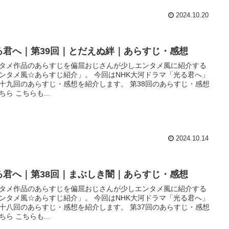
2024.10.20
る君へ｜第39回｜とだえぬ絆｜あらすじ・感想
タメ作品のあらすじを偏屈おじさんが少しエンタメ風に紹介する
ンタメ風☆あらすじ紹介」。 今回はNHK大河ドラマ「光る君へ」
十九回のあらすじ・感想を紹介します。 第38回のあらすじ・感想
ちら こちらも...
2024.10.14
る君へ｜第38回｜まぶしき闇｜あらすじ・感想
タメ作品のあらすじを偏屈おじさんが少しエンタメ風に紹介する
ンタメ風☆あらすじ紹介」。 今回はNHK大河ドラマ「光る君へ」
十八回のあらすじ・感想を紹介します。 第37回のあらすじ・感想
ちら こちらも...