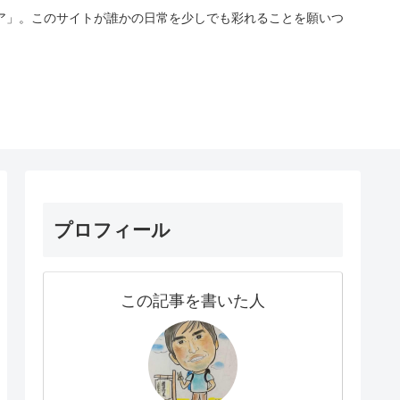
ア」。このサイトが誰かの日常を少しでも彩れることを願いつ
プロフィール
この記事を書いた人