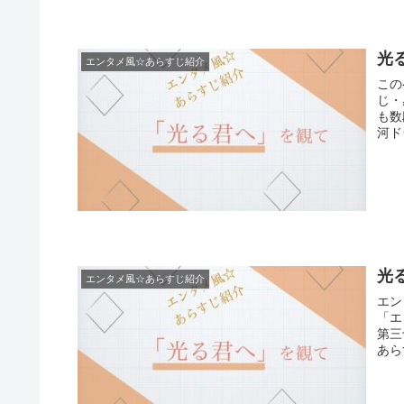
光
エンタメ風☆あらすじ紹介
この
じ・
も数
河ド
光
エンタメ風☆あらすじ紹介
エン
「エ
第三
あら