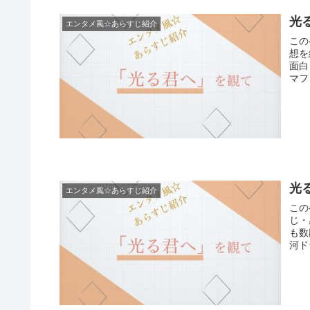
光
エンタメ風☆あらすじ紹介
この
想を
面白
マフ
光
エンタメ風☆あらすじ紹介
この
じ・
も数
河ド