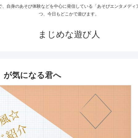
で、自身のあそび体験などを中心に発信している「あそびエンタメディ
つ、今日もどこかで遊びます。
まじめな遊び人
」が気になる君へ