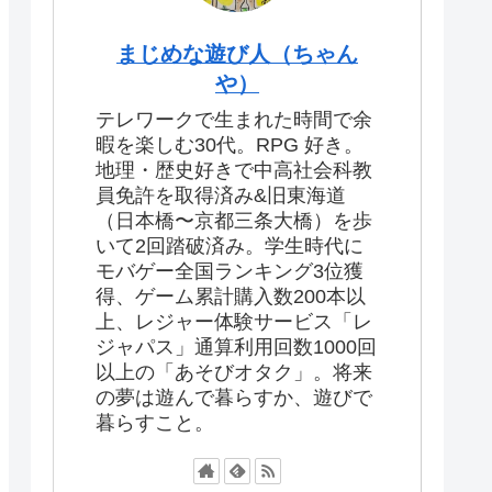
まじめな遊び人（ちゃん
や）
テレワークで生まれた時間で余
暇を楽しむ30代。RPG 好き。
地理・歴史好きで中高社会科教
員免許を取得済み&旧東海道
（日本橋〜京都三条大橋）を歩
いて2回踏破済み。学生時代に
モバゲー全国ランキング3位獲
得、ゲーム累計購入数200本以
上、レジャー体験サービス「レ
ジャパス」通算利用回数1000回
以上の「あそびオタク」。将来
の夢は遊んで暮らすか、遊びで
暮らすこと。