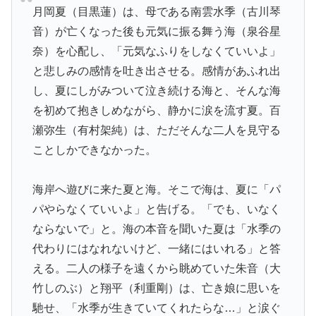
月岡夏（目黒蓮）は、母である南雲水季（古川琴
音）が亡くなった後も元気に振る舞う海（泉谷星
奈）を心配し、「元気なふりをしなくていいよ」
と悲しみの感情を吐き出させる。感情があふれ出
し、夏にしがみついて泣き続ける海と、そんな海
を初めて抱きしめながら、静かに涙を流す夏。百
瀬弥生（有村架純）は、ただそんな二人を見守る
ことしかできなかった。
海岸へ遊びに来た夏と海。そこで海は、夏に「パ
パやらなくていいよ」と告げる。「でも、いなく
ならないで」と。海の本音を聞いた夏は「水季の
代わりにはなれないけど、一緒にはいれる」と答
える。二人の様子を遠くから眺めていた朱音（大
竹しのぶ）と翔平（利重剛）は、亡き娘に思いを
馳せ、「水季が生きていてくれたらな…」と涙ぐ