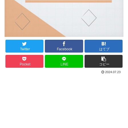
Twitter
Facebook
はてブ
Pocket
LINE
コピー
2024.07.23