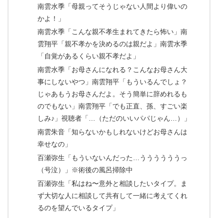
南雲水季「母親ってそうじゃない人間より偉いの
かよ！」
南雲水季「こんな親不孝生まれてきたら怖い」南
雲翔平「親不孝かを決めるのは親だよ」南雲水季
「自覚があるくらい親不孝だよ」
南雲水季「お母さんになれる？こんなお母さん大
事にしないやつ」南雲翔平「もういるんでしょ？
じゃあもうお母さんだよ。そう簡単に辞めれるも
のでもない」南雲翔平「でも正直、孫、すごい楽
しみ♪」視聴者「…（ただのいいパパじゃん…）」
南雲朱音「知らないかもしれないけどお母さんは
幸せなの」
百瀬弥生「もういないんだった…ううううううっ
（号泣）」※術後の風呂掃除中
百瀬弥生「私はね〜意外と相談したいタイプ。ま
ず大切な人に相談して共有して一緒に考えてくれ
るのを望んでいるタイプ」