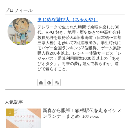
プロフィール
まじめな遊び人（ちゃんや）
テレワークで生まれた時間で余暇を楽しむ30
代。RPG 好き。地理・歴史好きで中高社会科
教員免許を取得済み&旧東海道（日本橋〜京都
三条大橋）を歩いて2回踏破済み。学生時代に
モバゲー全国ランキング3位獲得、ゲーム累計
購入数200本以上、レジャー体験サービス「レ
ジャパス」通算利用回数1000回以上の「あそ
びオタク」。将来の夢は遊んで暮らすか、遊
びで暮らすこと。
人気記事
新春から眼福！箱根駅伝を走るイケメ
ンランナーまとめ
106 views