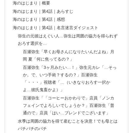
海のはじまり｜概要
海のはじまり｜第4話｜あらすじ
海のはじまり｜第4話｜感想
海のはじまり｜第4話｜名言迷言ダイジェスト
弥生の元彼はえぐい人…弥生は周囲の協力を得られず
おろす選択を…
百瀬弥生「早くお母さんになりたいんだよね」月
岡 夏「何に焦ってるの？」
百瀬弥生「3ヶ月みたい…！」弥生元カレ「…そっ
か。で、いつ手術？するの？」百瀬弥生
「・・・」視聴者「…（いきなりおろす一択か
よ…彼氏鬼畜かよ）」
百瀬弥生「「コーヒーおかわりで」店員「ノンカ
フェインでよろしいでしょうか？」百瀬弥生「普
通ので」店員「はい…ブレンドでございます」
水季は周囲の協力を得て産むことを決意！でも母とは
バチバチのバチ