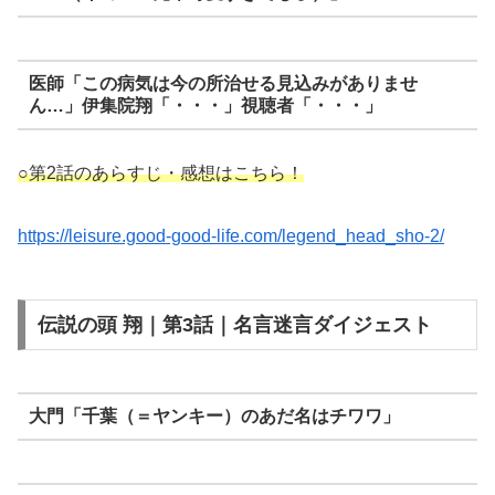
医師「この病気は今の所治せる見込みがありませ
ん…」伊集院翔「・・・」視聴者「・・・」
○第2話のあらすじ・感想はこちら！
https://leisure.good-good-life.com/legend_head_sho-2/
伝説の頭 翔｜第3話｜名言迷言ダイジェスト
大門「千葉（＝ヤンキー）のあだ名はチワワ」