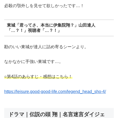
必殺の顎外しを見せて欲しかったです…！
東城「君ってさ、本当に伊集院翔？」山田達人
「…？！」視聴者「…？！」
勘のいい東城が達人に詰め寄るシーンより。
なかなかに手強い東城です…。
○第4話のあらすじ・感想はこちら！
https://leisure.good-good-life.com/legend_head_sho-4/
ドラマ｜伝説の頭 翔｜名言迷言ダイジェ