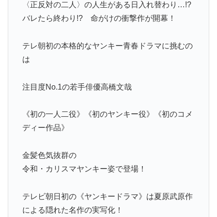
〈正反対の二人〉の人生がある日入れ替わり…!?
バレたら終わり!? 命がけの衝撃作が開幕！
テレ朝初の本格的なヤンキー青春ドラマに挑むの
は
注目度No.1の若手俳優高橋文哉
《初の一人二役》《初のヤンキー役》《初のコメ
ディー作品》
金髪色気抜群の
令和・カリスマヤンキー姿で登場！
テレビ朝日初の《ヤンキードラマ》は夏原武原作
による隠れた名作の実写化！