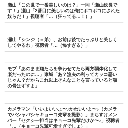
瀬山「この世で一番美しいのは？」一同「瀬山総長で
す！」瀬山「2番目に美しいのは俺にボコボコにされた
奴らだ！」視聴者「…（狂ってる…！）」
瀬山「シンジ（＝弟）、お前は後でたっぷりと美しく
してやるわ」視聴者「…（怖すぎる）」
モブ「あのまま翔たちを争わせてたら両方弱体化して
楽だったのに…」東城「あ？漁夫の利ってカッコ悪い
じゃん？だからこれ以上そんなことを言っていると顎
の骨はずすよ」
カメラマン「いいよいいよ〜♪かわいいよ〜♪（カメラ
でパシャパシャキョーコ先輩を撮影）」まちすけメン
バー「セクシー担当はキョーコ先輩だけか〜♪」視聴者
「…（キョーコ先輩可愛すぎでしょ）」