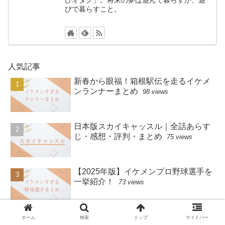
びオタク」。将来の夢は遊んで暮らすか、遊
びで暮らすこと。
人気記事
新春から眼福！箱根駅伝を走るイケメ
ンランナーまとめ
98 views
日本版スカイキャッスル｜全話あらす
じ・感想・評判・まとめ
75 views
【2025年版】イケメンプロ野球選手を
一挙紹介！
73 views
ホーム
検索
トップ
サイドバー