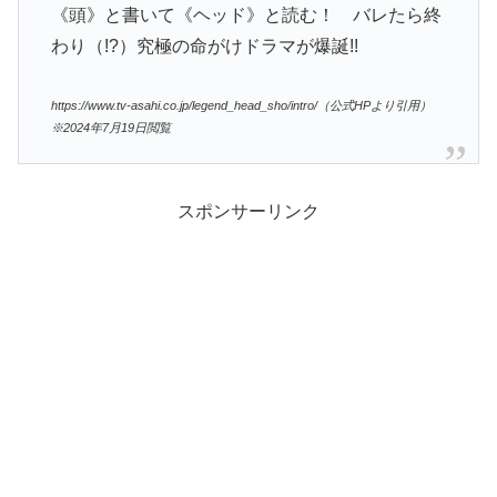
《頭》と書いて《ヘッド》と読む！ バレたら終
わり（!?）究極の命がけドラマが爆誕!!
https://www.tv-asahi.co.jp/legend_head_sho/intro/（公式HPより引用）
※2024年7月19日閲覧
スポンサーリンク