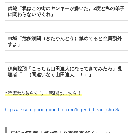
師範「私はこの街のヤンキーが嫌いだ。2度と私の弟子
に関わらないでくれ」
東城「危多漢闘（きたかんとう）舐めてると全員顎外
すよ」
伊集院
翔「こっちも山田達人になってきてみたわ」視
聴者「…（間違いなく山田達人…！）」
○第3話のあらすじ・感想はこちら！
https://leisure.good-good-life.com/legend_head_sho-3/