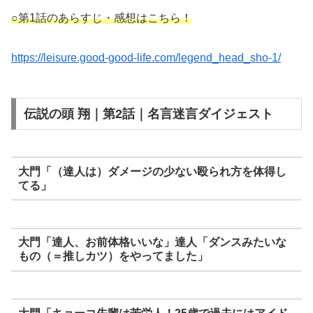
○第1話のあらすじ・感想はこちら！
https://leisure.good-good-life.com/legend_head_sho-1/
伝説の頭 翔｜第2話｜名言迷言ダイジェスト
大門「（達人は）ダメージの少ない殴られ方を体得し
てる」
大門「達人、お前体格いいな」
達人「ダンスみたいな
もの（＝推しカツ）をやってました」