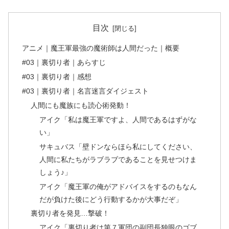
目次
アニメ｜魔王軍最強の魔術師は人間だった｜概要
#03｜裏切り者｜あらすじ
#03｜裏切り者｜感想
#03｜裏切り者｜名言迷言ダイジェスト
人間にも魔族にも読心術発動！
アイク「私は魔王軍ですよ、人間であるはずがな
い」
サキュバス「壁ドンならほら私にしてください、
人間に私たちがラブラブであることを見せつけま
しょう♪」
アイク「魔王軍の俺がアドバイスをするのもなん
だが負けた後にどう行動するかが大事だぞ」
裏切り者を発見…撃破！
アイク「裏切り者は第７軍団の副団長独眼のゴブ