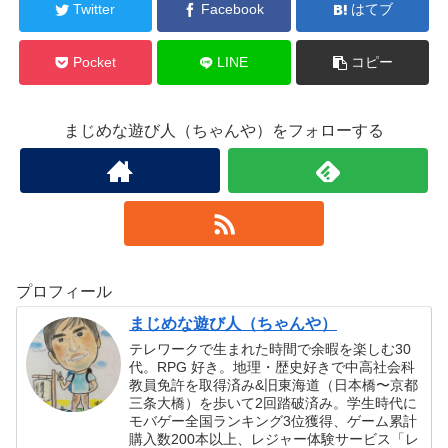
Twitter
Facebook
はてブ
Pocket
LINE
コピー
まじめな遊び人（ちゃんや）をフォローする
プロフィール
まじめな遊び人（ちゃんや）
テレワークで生まれた時間で余暇を楽しむ30
代。RPG 好き。地理・歴史好きで中高社会科
教員免許を取得済み&旧東海道（日本橋〜京都
三条大橋）を歩いて2回踏破済み。学生時代に
モバゲー全国ランキング3位獲得、ゲーム累計
購入数200本以上、レジャー体験サービス「レ