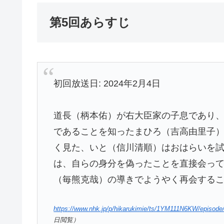
第5回あらすじ
初回放送日: 2024年2月4日
道長（柄本佑）が右大臣家の子息であり
であることを知ったまひろ（吉高由里子
く見た、いと（信川清順）はおはらいを
は、自らの身分を偽ったことを直接会っ
（毎熊克哉）の導きでようやく再会する
https://www.nhk.jp/p/hikarukimie/ts/1YM111N6KW/episo
日閲覧）