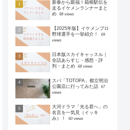
新春から眼福！箱根駅伝を
走るイケメンランナーまと
め
98 views
【2025年版】イケメンプロ
野球選手を一挙紹介！
69
views
日本版スカイキャッスル｜
全話あらすじ・感想・評
判・まとめ
68 views
スパ「TOTOPA」都立明治
公園店に行ってみた話
67
views
大河ドラマ「光る君へ」の
名言を一気見（イッキ
み）！
60 views