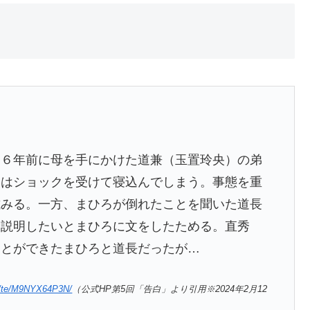
、６年前に母を手にかけた道兼（玉置玲央）の弟
）はショックを受けて寝込んでしまう。事態を重
試みる。一方、まひろが倒れたことを聞いた道長
て説明したいとまひろに文をしたためる。直秀
ことができたまひろと道長だったが…
de/te/M9NYX64P3N/
（公式HP第5回「告白」より引用※2024年2月12