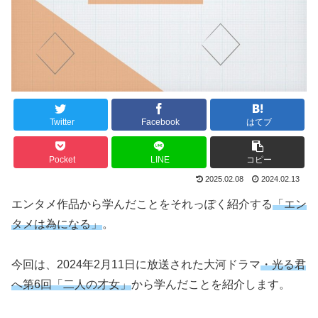
Twitter
Facebook
はてブ
Pocket
LINE
コピー
2025.02.08
2024.02.13
エンタメ作品から学んだことをそれっぽく紹介する
「エン
タメは為になる」
。
今回は、2024年2月11日に放送された大河ドラマ
・光る君
へ第6回「二人の才女」
から学んだことを紹介します。