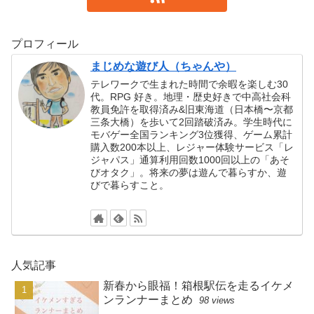
プロフィール
まじめな遊び人（ちゃんや）
テレワークで生まれた時間で余暇を楽しむ30
代。RPG 好き。地理・歴史好きで中高社会科
教員免許を取得済み&旧東海道（日本橋〜京都
三条大橋）を歩いて2回踏破済み。学生時代に
モバゲー全国ランキング3位獲得、ゲーム累計
購入数200本以上、レジャー体験サービス「レ
ジャパス」通算利用回数1000回以上の「あそ
びオタク」。将来の夢は遊んで暮らすか、遊
びで暮らすこと。
人気記事
新春から眼福！箱根駅伝を走るイケメ
ンランナーまとめ
98 views